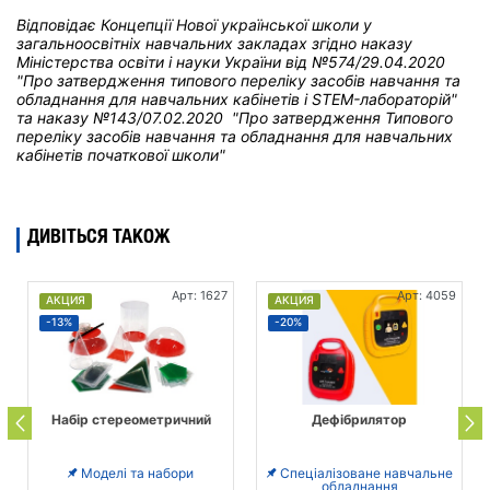
Відповідає Концепції Нової української школи у
загальноосвітніх навчальних закладах
згідно наказу
Міністерства освіти і науки України від
№574/29.04.2020
"Про затвердження типового переліку засобів навчання та
обладнання для навчальних кабінетів і STEM-лабораторій"
та н
аказу №143/07.02.2020 "Про затвердження Типового
переліку засобів навчання та обладнання для навчальних
кабінетів початкової школи"
ДИВІТЬСЯ ТАКОЖ
Арт: 1627
Арт: 4059
АКЦИЯ
АКЦИЯ
-13%
-20%
Набір стереометричний
Дефібрилятор
Моделі та набори
Спеціалізоване навчальне
обладнання