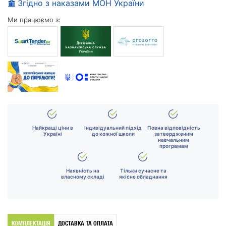
Згідно з наказами МОН України
Ми працюємо з:
Найкращі ціни в
Індивідуальний підхід
Повна відповідність
Україні
до кожної школи
затвердженим
навчальним
програмам
Наявність на
Тільки сучасне та
власному складі
якісне обладнання
КОМПЛЕКТАЦІЯ
ДОСТАВКА ТА ОПЛАТА