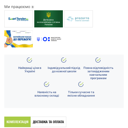
Ми працюємо з:
Найкращі ціни в
Індивідуальний підхід
Повна відповідність
Україні
до кожної школи
затвердженим
навчальним
програмам
Наявність на
Тільки сучасне та
власному складі
якісне обладнання
КОМПЛЕКТАЦІЯ
ДОСТАВКА ТА ОПЛАТА