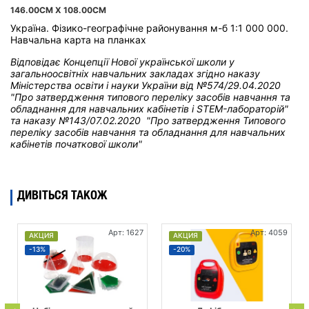
146.00CM X 108.00CM
Україна. Фізико-географічне районування м-б 1:1 000 000.
Навчальна карта на планках
Відповідає Концепції Нової української школи у
загальноосвітніх навчальних закладах
згідно наказу
Міністерства освіти і науки України від
№574/29.04.2020
"Про затвердження типового переліку засобів навчання та
обладнання для навчальних кабінетів і STEM-лабораторій"
та н
аказу №143/07.02.2020 "Про затвердження Типового
переліку засобів навчання та обладнання для навчальних
кабінетів початкової школи"
ДИВІТЬСЯ ТАКОЖ
Арт: 1627
Арт: 4059
АКЦИЯ
АКЦИЯ
-13%
-20%