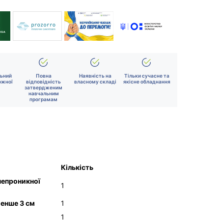
льний
Повна
Наявність на
Тільки сучасне та
ожної
відповідність
власному складі
якісне обладнання
затвердженим
навчальним
програмам
Кількість
непроникної
1
енше 3 см
1
1