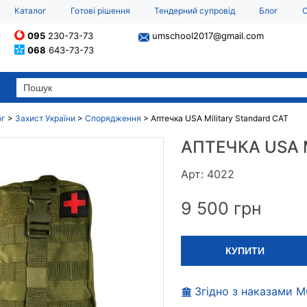
Каталог
Готові рішення
Тендерний супровід
Блог
О
095
230-73-73
umschool2017@gmail.com
068
643-73-73
ог
>
Захист України
>
Спорядження
>
Аптечка USA Military Standard CAT
АПТЕЧКА USA 
Арт: 4022
9 500
грн
КУПИТИ
Згідно з наказами 