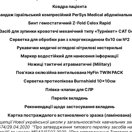
Ковдра пацієнта
андаж ізраїльський компресійний PerSys Medical абдомінальн
Бинт гемостатичний Z-Fold Celox Rapid
Засіб для зупинки кровотечі механічний типу «Турнікет» CAT G
Серветка для обробки ран з хлоргексидином 6х10 см №2
Рукавички медичні оглядові нітрилові нестерильні
Маркер водостійкий для нанесення інформації
Ножиці тактичні атравматичні (Military)
Пов’язка оклюзійна вентильована HyFin TWIN PACK
Серветка протиопікова Burnshield 10×10см
Плівка-клапан для СЛР
Перелік вкладень
Рекомендації щодо застосування вкладень
Картка постраждалого встановленого зразка (ламінована)
нцепції Нової української школи у загальноосвітніх навчальних з
74/29.04.2020 "Про затвердження типового переліку засобів нав
рій" та н
аказу №143/07.02.2020 "Про затвердження Типового пе