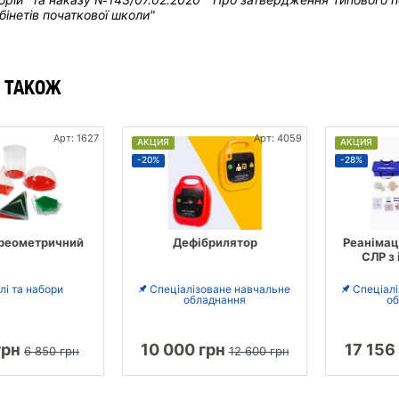
бінетів початкової школи"
 ТАКОЖ
Арт: 1627
Арт: 4059
АКЦИЯ
АКЦИЯ
-20%
-28%
ереометричний
Дефібрилятор
Реанімац
СЛР з
і та набори
Спеціалізоване навчальне
Спеціал
обладнання
об
грн
10 000 грн
17 156
6 850 грн
12 600 грн