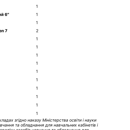
1
ий 6″
1
1
en 7
2
1
1
1
1
1
1
1
1
1
1
акладах
згідно наказу Міністерства освіти і науки
чання та обладнання для навчальних кабінетів і
реліку засобів навчання та обладнання для