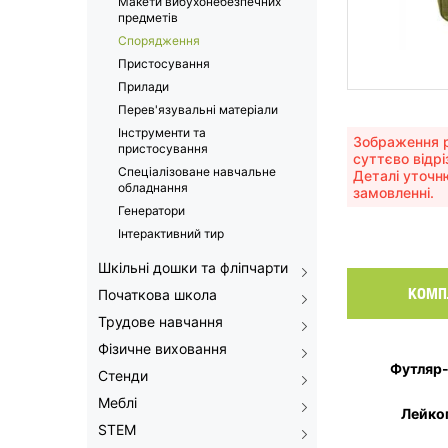
Макети вибухонебезпечних
предметів
Спорядження
Пристосування
Прилади
Перев'язувальні матеріали
Інструменти та
Зображення р
пристосування
суттєво відрі
Спеціалізоване навчальне
Деталі уточн
обладнання
замовленні.
Генератори
Інтерактивний тир
Шкільні дошки та фліпчарти
КОМП
Початкова школа
Трудове навчання
Фізичне виховання
Футляр-
Стенди
Меблі
Лейко
STEM