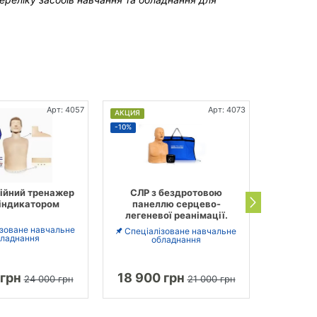
Арт: 4057
Арт: 4073
АКЦИЯ
АКЦИЯ
-10%
-17%
ійний тренажер
СЛР з бездротовою
Тренаже
 індикатором
панеллю серцево-
серц
легеневої реанімації.
реанімац
з еле
ізоване навчальне
Спеціалізоване навчальне
ладнання
обладнання
Спеціа
 грн
18 900 грн
46 12
24 000 грн
21 000 грн