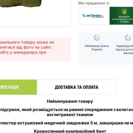
Ми працюємо з:
еального товару може не
Найкращі ціни в
Індивідуа
знятися від фото на сайті.
Україні
підхід до к
юйте у менеджера при
школи
ЛЕКТАЦІЯ
ДОСТАВКА ТА ОПЛАТА
Найменування товару
підсумок, який розміщується на ремені спорядження з волого
вогнетривкої тканини
пластир котушковий медичний завдовжки 5 м, завширшки не м
Кровоспинний компресійний бинт