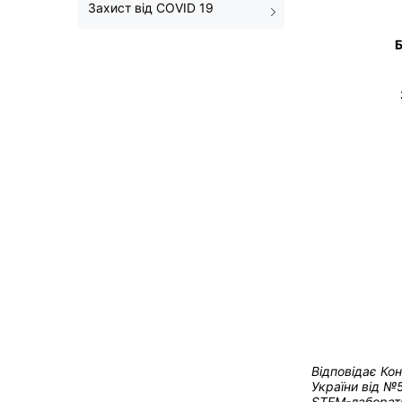
Захист від COVID 19
Б
Відповідає Ко
України від
№5
STEM-лаборато