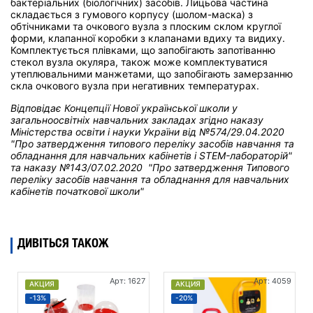
бактеріальних (біологічних) засобів. Лицьова частина
складається з гумового корпусу (шолом-маска) з
обтічниками та очкового вузла з плоским склом круглої
форми, клапанної коробки з клапанами вдиху та видиху.
Комплектується плівками, що запобігають запотіванню
стекол вузла окуляра, також може комплектуватися
утеплювальними манжетами, що запобігають замерзанню
скла очкового вузла при негативних температурах.
Відповідає Концепції Нової української школи у
загальноосвітніх навчальних закладах
згідно наказу
Міністерства освіти і науки України від
№574/29.04.2020
"Про затвердження типового переліку засобів навчання та
обладнання для навчальних кабінетів і STEM-лабораторій"
та н
аказу №143/07.02.2020 "Про затвердження Типового
переліку засобів навчання та обладнання для навчальних
кабінетів початкової школи"
ДИВІТЬСЯ ТАКОЖ
Арт: 1627
Арт: 4059
АКЦИЯ
АКЦИЯ
-13%
-20%