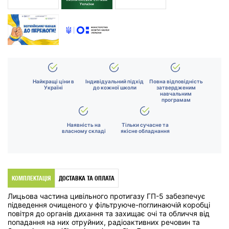
Найкращі ціни в
Індивідуальний підхід
Повна відповідність
Україні
до кожної школи
затвердженим
навчальним
програмам
Наявність на
Тільки сучасне та
власному складі
якісне обладнання
КОМПЛЕКТАЦІЯ
ДОСТАВКА ТА ОПЛАТА
Лицьова частина цивільного протигазу ГП-5 забезпечує
підведення очищеного у фільтруюче-поглинаючій коробці
повітря до органів дихання та захищає очі та обличчя від
попадання на них отруйних, радіоактивних речовин та